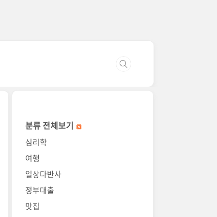
분류 전체보기
심리학
여행
일상다반사
정부대출
맛집