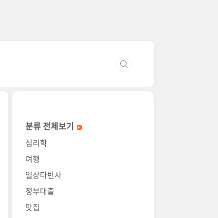
분류 전체보기
심리학
여행
일상다반사
정부대출
맛집