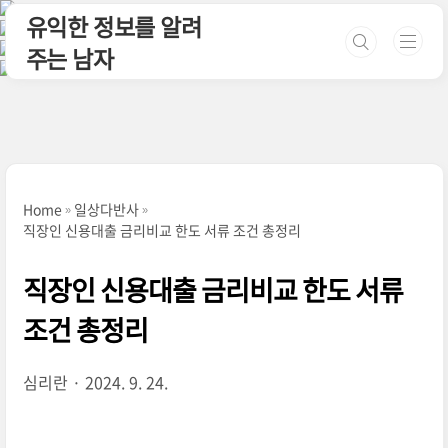
본문 바로가기
유익한 정보를 알려
주는 남자
Home
일상다반사
직장인 신용대출 금리비교 한도 서류 조건 총정리
직장인 신용대출 금리비교 한도 서류
조건 총정리
심리란
2024. 9. 24.