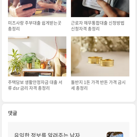
미즈사랑 주부대출 쉽게받는곳
근로자 채무통합대출 신청방법
총정리
신청자격 총정리
주택담보 생활안정자금 대출 서
돌반지 1돈 가격 반돈 가격 금시
류 dsr 금리 자격 총정리
세 총정리
댓글
유익한 정보를 알려주는 남자