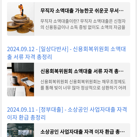
무직자 소액대출 가능한곳 쉬운곳 무서류 총정리
무직자 소액대출이란? 무직자 소액대출은 신청자
의 신용등급이나 소득 증빙 없이도 소액의 자금을
빌릴 수 있게 해주는 금융 서비스입니다. 이는 갑
작스러운 지출이 필요한 경우나 생계 유지를
2024.09.12 - [일상다반사] - 신용회복위원회 소액대
출 서류 자격 총정리
신용회복위원회 소액대출 서류 자격 총정리
신용회복위원회 신용회복위원회는 채무조정제도
를 통해 빚이 너무 많아 정상적으로 상환하기 어려
운 사람들을 대상으로 상환기간 연장, 분할상환,
이자율 조정, 상환유예, 채무감면 등의 방법
2024.09.11 - [정부대출] - 소상공인 사업자대출 자격
이자 환급 총정리
소상공인 사업자대출 자격 이자 환급 총정리