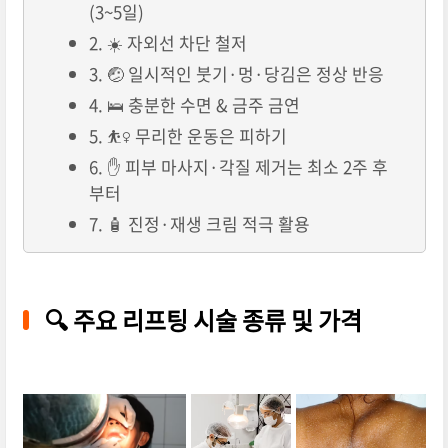
(3~5일)
2. ☀️ 자외선 차단 철저
3. 🤕 일시적인 붓기·멍·당김은 정상 반응
4. 🛌 충분한 수면 & 금주 금연
5. ⛹️‍♀️ 무리한 운동은 피하기
6. ✋ 피부 마사지·각질 제거는 최소 2주 후
부터
7. 🧴 진정·재생 크림 적극 활용
🔍 주요 리프팅 시술 종류 및 가격