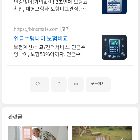
사별 보험료조회
인증없이!가입없이! 2초만에 보험료
확인, 대형보험사 보험비교견적, 연
금수령나이
https://binsmate.com
광고
연금수령나이 보험비교
보험계산/비교/견적서비스, 연금수
령나이, 보험50%아끼자, 연금수령
나이 알뜰살뜰 가성비 보험 찾기, 보
험 가입의 시작은 내보험료계산이 먼
저!
구독하기
3
관련글