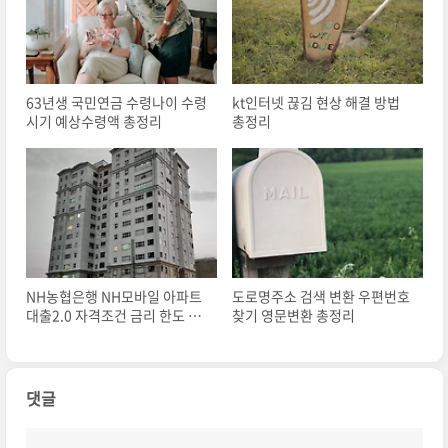
63년생 국민연금 수령나이 수령
kt인터넷 끊김 현상 해결 방법
시기 예상수령액 총정리
총정리
NH농협은행 NH모바일 아파트
도로명주소 검색 변환 우편번호
대출2.0 자격조건 금리 한도 총
찾기 영문변환 총정리
정리
댓글