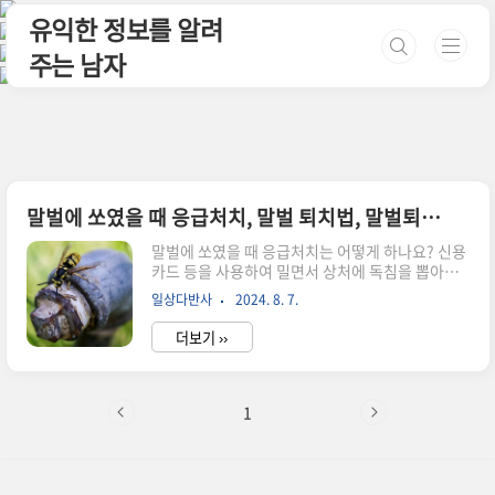
본문 바로가기
유익한 정보를 알려
주는 남자
말벌에 쏘였을 때 응급처치, 말벌 퇴치법, 말벌퇴치비용, 말벌퇴치제 총정리
말벌에 쏘였을 때 응급처치는 어떻게 하나요? 신용
카드 등을 사용하여 밀면서 상처에 독침을 뽑아냅
니다.이후 벌에 쏘인 자리에 얼음찜질합니다.벌에
일상다반사
2024. 8. 7.
쏘인 사람이 쇼크에 빠졌을 때(알레르기 과민 반
응), 벌에 여러 번 쏘였을 때, 입안을 쏘였을 때(목
더보기 ››
구멍과 혀가 부어올라 기도를 막을 수 있음)는 즉시
119를 부르거나 가까운 병원의 응급실을 방문합니
다.야외에서는 주변에 음료수나 수박처럼 단 음식
을 가까이 두지 말고 벌을 유인할 만한 향수, 화장
1
품, 요란한 색깔의 옷은 피해야 합니다. 만약 벌이
가까이 접근하면 벌이 놀라지 않도록 주의하면서
조심스럽게 피하는 것이 바람직합니다. 또한 말벌
에 쏘인 뒤 침을 제거하려고 상처 부위를 억지로 자