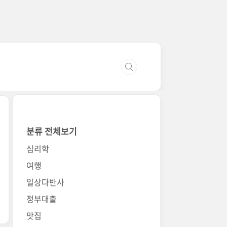
분류 전체보기
심리학
여행
일상다반사
정부대출
맛집