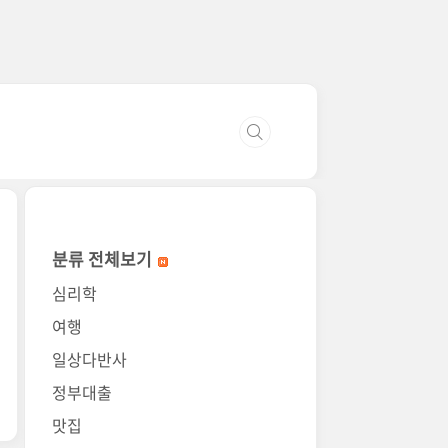
분류 전체보기
심리학
여행
일상다반사
정부대출
맛집