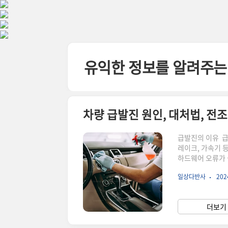
본문 바로가기
유익한 정보를 알려주는
차량 급발진 원인, 대처법, 전
급발진의 이유 급
레이크, 가속기 
하드웨어 오류가 
나거나 페달 위치
일상다반사
2024
레이크 시스템의 
습니다.외부 간섭
을 미쳐 급발진을
더보기 
동하여 발생하는 