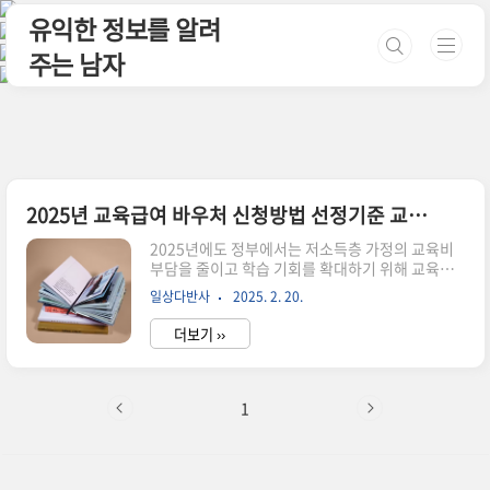
본문 바로가기
유익한 정보를 알려
주는 남자
2025년 교육급여 바우처 신청방법 선정기준 교육급여 바우처 지원내용
2025년에도 정부에서는 저소득층 가정의 교육비
부담을 줄이고 학습 기회를 확대하기 위해 교육급
여 바우처를 지원합니다. 본 글에서는 2025년 교육
일상다반사
2025. 2. 20.
급여 바우처 신청 방법, 선정 기준, 사용처 및 지원
내용 등을 상세하게 정리하여 알려드립니다.교육
더보기 ››
급여 바우처란? 교육급여 바우처는 정부가 저소득
층 가정의 초/중/고등학생을 대상으로 교육비를 지
원하는 제도입니다. 2025년에도 확대 시행되며,
대상자는 바우처를 통해 교재 구입, 온라인 교육,
1
학습기자재 구매 등 다양한 교육 관련 비용을 지원
받을 수 있습니다.교육급여 바우처 시행 이유정부
가 교육급여 바우처를 시행하는 가장 큰 이유는 경
제적 형편에 따른 교육 격차를 줄이고, 저소득층 학