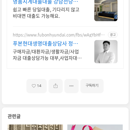
명품시계대출대출 강남전당포
나이스전당포
쉽고 빠른 당일대출, 기다리지 않고
비대면 대출도 가능해요.
https://www.fubonhyundai.com/fbs/wAgYbHfRW
광고
Z
푸본현대생명대출상담사 정종
욱
구매자금/대환자금/생활자금/사업
자금 대출상담가능 대부,사업자대출
대환 상담가능
구독하기
14
관련글