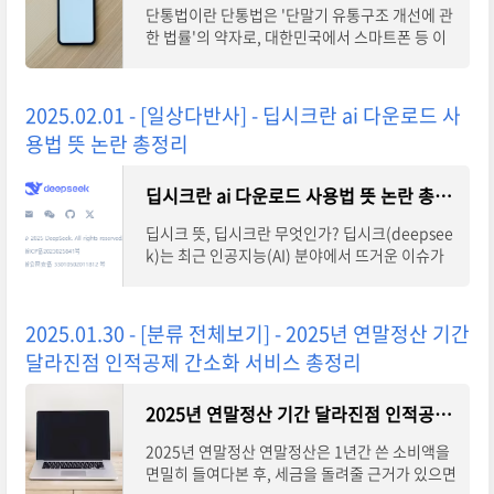
단통법이란 단통법은 '단말기 유통구조 개선에 관
한 법률'의 약자로, 대한민국에서 스마트폰 등 이
동통신 단말기의 유통 구조를 개선하기 위해 201
4년 10월 1일부터 시행된 법률입니다. 이 법은
2025.02.01 - [일상다반사] - 딥시크란 ai 다운로드 사
용법 뜻 논란 총정리
딥시크란 ai 다운로드 사용법 뜻 논란 총정리
딥시크 뜻, 딥시크란 무엇인가? 딥시크(deepsee
k)는 최근 인공지능(AI) 분야에서 뜨거운 이슈가
되고 있는 중국의 AI 스타트업입니다. 그들의 최신
AI 모델인 딥시크-R1은 많은 주목을 받고 있으며,
이
2025.01.30 - [분류 전체보기] - 2025년 연말정산 기간
달라진점 인적공제 간소화 서비스 총정리
2025년 연말정산 기간 달라진점 인적공제 간소화 서비스 총정리
2025년 연말정산 연말정산은 1년간 쓴 소비액을
면밀히 들여다본 후, 세금을 돌려줄 근거가 있으면