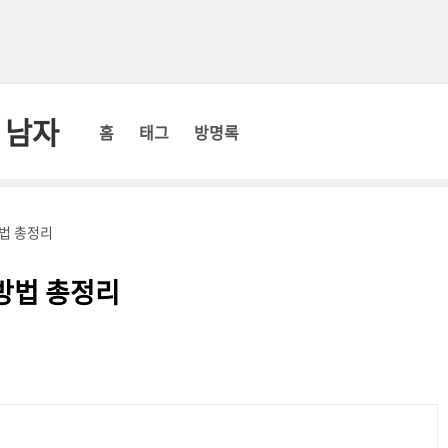
 남자
홈
태그
방명록
법 총정리
방법 총정리