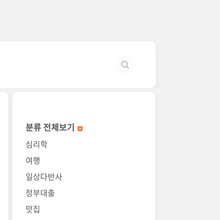
분류 전체보기
심리학
여행
일상다반사
정부대출
맛집