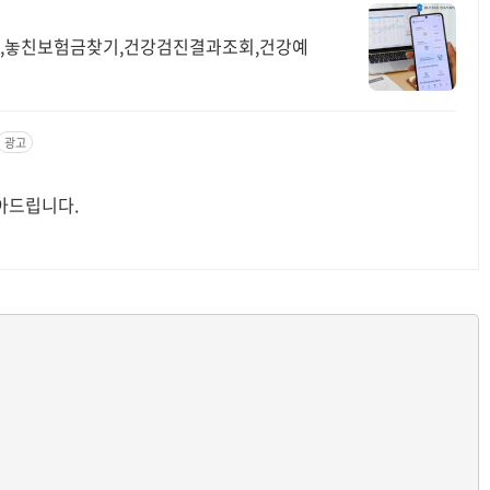
회,놓친보험금찾기,건강검진결과조회,건강예
광고
아드립니다.