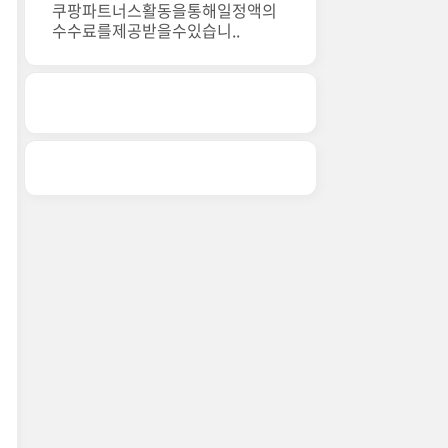
쿠팡파트너스활동을통해일정액의
수수료를제공받을수있습니..