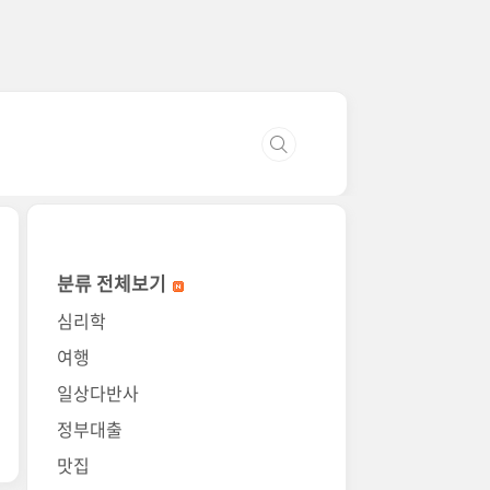
분류 전체보기
심리학
여행
일상다반사
정부대출
맛집