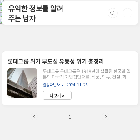
본문 바로가기
유익한 정보를 알려
주는 남자
롯데그룹 위기 부도설 유동성 위기 총정리
롯데그룹 롯데그룹은 1948년에 설립된 한국과 일
본의 다국적 기업집단으로, 식품, 의류, 건설, 화학,
금융, 호텔, 투자 등 다양한 분야에서 사업을 운영
일상다반사
2024. 11. 26.
하고 있습니다. 롯데그룹의 주요 계열사로는 롯데
케미칼, 롯데제과, 롯데쇼핑, 롯데칠성음료, 롯데건
더보기 ››
설, 롯데손해보험, 롯데하이마트 등이 있습니다. 또
한, 롯데그룹은 롯데월드타워, 롯데월드, 롯데호텔
등의 관광 및 엔터테인먼트 시설도 운영하고 있습
니다. 최근에는 디지털 역량 강화와 바이오, 헬스케
1
어 등 신사업 발굴에 주력하고 있으며, 이를 위해 롯
데정보통신, 롯데바이오로직스 등의 계열사를 출
범시키고, 미래성장실을 신설하여 그룹의 중장기
비전과 신성장 동력 발굴, 미래 신사업 확대를 위한