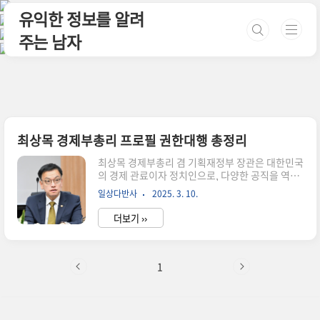
본문 바로가기
유익한 정보를 알려
주는 남자
최상목 경제부총리 프로필 권한대행 총정리
최상목 경제부총리 겸 기획재정부 장관은 대한민국
의 경제 관료이자 정치인으로, 다양한 공직을 역임
하며 국가 경제 정책에 기여해왔습니다. 이번 글에
일상다반사
2025. 3. 10.
서는 그의 고향, 학력, 경력, 가족 등 상세 프로필을
정리해보겠습니다.1. 출생 및 고향 출생일: 1963년
더보기 ››
6월 7일출생지: 서울특별시 용산구본관: 해주 최씨
​2. 학력1979년 ~ 1982년: 오산고등학교 졸업
1982년 ~ 1986년: 서울대학교 법학과 학사1986
년 ~ 1988년: 서울대학교 행정대학원 행정학 석사
1
1992년 ~ 1996년: 미국 코넬대학교 대학원 경제
학 박사3. 경력1985년: 제29회 행정고시 합격
1997년 3월: 재정경제원 산업경제과 서기관2003
년 3월 17일: 김진표 부총리 겸 재정경제부 장관 비