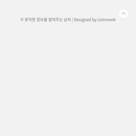
함께 만든 손해사정 전문기업인 히어로 손해사정
주식회사를 통한 전담서비스를 제공..
© 유익한 정보를 알려주는 남자 | Designed by
comnewb