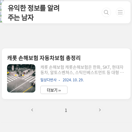
본문 바로가기
유익한 정보를 알려
주는 남자
캐롯 손해보험 자동차보험 총정리
캐롯 손해보험 캐롯손해보험은 한화, SKT, 현대자
동차, 알토스벤쳐스, 스틱인베스트먼트 등 대형 투
자사들이 함께 합작하여 설립한 국내 최초의 디지
일상다반사
2024. 10. 29.
털 손해보험사입니다. 사물인터넷(IoT) 등 정보통
신기술(ICT)를 결합하여 더 간편하고 부담 없는 생
더보기 ››
활 밀착형 보험 서비스를 통해 고객에게 보험의 새
로운 패러다임을 제공하려고 합니다. 2019년 10월
을 시작으로 탄만큼만 후불로 내는 퍼마일자동차보
험, 보장받고 싶을 때만 적용되는 스위치 온오프보
1
험 등 기존 대한민국 시장에 없던 새로운 서비스를
통해 빠르게 성장하고 있습니다. 가장 간단한 보험
료 조회하기캐롯 손해보험 자동차보험캐롯, 한화
손해보험, 롯데손해보험 3사의 최고의 전문가들이