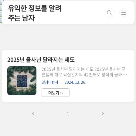
본문 바로가기
유익한 정보를 알려
주는 남자
2025년 을사년 달라지는 제도
2025년 을사년 달리지는 제도 2025년 을사년 푸
른뱀의 해로 육십간지의 42번째로 청색의 을과 뱀
을 의미하는 사를 상징하며 청사의 해라고도 부릅
일상다반사
2024. 12. 26.
니다.임금 : 2025년 최저시급 10,030원으로 인상
임금 : 2025년에는 군인 병사와 부사관 장교의 월
더보기 ››
급이 바뀔 예정입니다. 이병: 86만원 일병: 96만원
상병: 120만원 병장: 150만원 매칭지원금을 포함
한 실수령액은 약 2,050,000원 정도 되며, 이는
2022년 대비 약 24% 증가한 금액입니다. 이를 위
1
한 예산으로 8,000억 원이 책정되었다고 합니다.
출산/육아 : 육아휴직 기간 최대 1년 6개월로 연장
출산/육아 : 육아휴직 수당 최대 250만원까지 인상
출산/육아 : 육아휴직 급여 사후지급금 폐지출산/