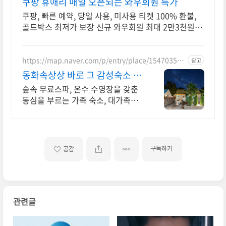
쿠팡 휴애리 매일 오픈되는 와우회원 특가
쿠팡, 빠른 예약, 당일 사용, 미사용 티켓 100% 환불,
골드박스 최저가 보장 신규 와우회원 최대 2만3천원 쿠
폰팩+5% 추가적립 혜택! 여행도 이제 쿠팡에서!
https://map.naver.com/p/entry/place/154703587
광고
9
동화속상상 바로 그 감성숙소 제
주서쪽 오설록근처 완벽독채
숲속 무료스파, 온수 수영장을 갖춘
동심을 부르는 가족 숙소, 대가족환
영, 바베큐 아이들과 어른 모두 좋아
하는 따뜻한 수영장과 스파, 아기용
품 풀 세트 제공, 청결
구독하기
공감
관련글