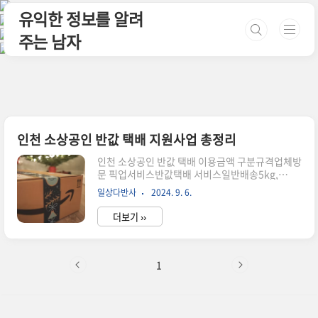
본문 바로가기
유익한 정보를 알려
주는 남자
인천 소상공인 반값 택배 지원사업 총정리
인천 소상공인 반값 택배 이용금액 구분규격업체방
문 픽업서비스반값택배 서비스일반배송5kg,
100cm 이하2500원1500원10kg, 120cm 이하
일상다반사
2024. 9. 6.
3500원2500원당일배송5kg, 100cm 이하3500
원2500원신선배송5kg, 100cm 이하3500원
더보기 ››
2500원인천 소상공인 반값 택배 모집대상인천시
소상공인2024년 7월 1일부터제출서류 : 사업자등
록증시행시기 : 업체방문 픽업서비스 (2024년 7월
1일 부터) / 반값택배 서비스 (2024년 10월 1일 예
1
정)관련문의 : 투데이택배 고객센터 1544-6213 /
인천광역시 물류정책과 032-440-3872인천 소상
공인 반값 택배 신청방법 반값택배 지원사업 신청
하기위 링크를 누릅니다.서비스 소개서 받기를 누