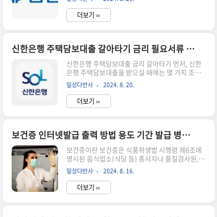
적게 받으며 금리 인하까지 시행하고 있는 상품을
요?카카오뱅크 앱을 설치한 다음아래에 있는 메뉴
보유하고 있습니다. 제1금융권을 이용하시기 어려
중에 [상품/서비스]를 누른 다..
더보기 ››
운 분들이나 저축은행을 찾고 계신 분들이 이용하
기 좋은 대안이 될 수 있습니다. 신협 주택담보대출
은 다음과 같은 특징이 있습니다.담보물건 및 개인
CB(신용) 등급별 차등적용되며, 대출금액, 기간,
신한은행 주택담보대출 갈아타기 금리 필요서류 내용 총정리
금리변동주기, 조합거래 실적 등에 의해 가감적용
신한은행 주택담보대출 금리 갈아타기 먼저, 신한
됩니다.상호금융 가운데서 LTV영향을 적게 받으며
은행 주택담보대출을 받으실 때에는 몇 가지 조건
금리 인하까지 시행하고 있는 상품이 있습니다.1
과 금리 정보를 확인하셔야 합니다. 주택담보대출
금융권을 이용하시기 어려운 분들이나 저축은행을
일상다반사
2024. 8. 20.
의 경우 주택의 가액, 대출 금액, 대출 기간 등에 따
찾고 계신 분들이 이용하기 좋습니다.아파트 주택
라 조건이 달라질 수 있습니다. 그리고 신한은행에
담보대출로 최대 80%까지 가능한 ..
더보기 ››
서는 각각의 대출상품마다 적용되는 금리가 조금씩
다를 수 있기 때문에 신청하시기 전에 여러 상품을
비교해 보시는 것이 중요합니다. 또한 대출을 받으
시는 분의 신용도에 따라서도 금리가 영향을 받을
보건증 인터넷발급 출력 방법 용도 기간 발급 병원 총정리 (건강진단결과서)
수 있습니다. 기존 대출과 새로운 대출 간의 이자 차
보건증이란 보건증은 식품위생법 시행령 제6조에
이를 계산해 보시면 이자가 얼마나 절감되는지 파
명시된 음식업소(식당 등) 종사자나 품질검사원,
악하실 수 있습니다. 또한 주택담보대출 금리 갈아
소비자보호관계업무를 수행하는 공무원 등이 신체
타기 시 우대금리를 적용시켜 주는 곳도 있으니, 주
일상다반사
2024. 8. 16.
적 능력 또는 기술능력에 결함이 없음을 인증하기
의 깊게 확인하시길 바랍니다. 그리고 갈아타기를
위해 발급하는 증명서입니다. 다른 사람들에게 해
결정하신다면 먼저, 신한은행의 ..
더보기 ››
악을 끼칠 수 있는 질병이 전혀 없다는 사실을 증빙
하는 용도로 받는 증서이며, 건강진단결과서와 같
은 말입니다. 보건증 발급은 직접 발급과 인터넷 발