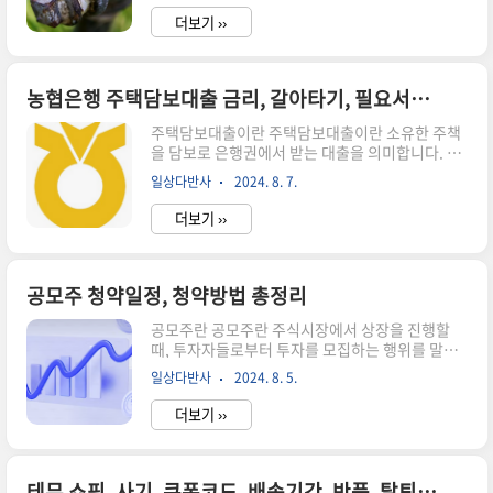
응), 벌에 여러 번 쏘였을 때, 입안을 쏘였을 때(목
매까지 다양한 관련 서비스를 ..
더보기 ››
구멍과 혀가 부어올라 기도를 막을 수 있음)는 즉시
119를 부르거나 가까운 병원의 응급실을 방문합니
다.야외에서는 주변에 음료수나 수박처럼 단 음식
을 가까이 두지 말고 벌을 유인할 만한 향수, 화장
농협은행 주택담보대출 금리, 갈아타기, 필요서류 총정리
품, 요란한 색깔의 옷은 피해야 합니다. 만약 벌이
주택담보대출이란 주택담보대출이란 소유한 주책
가까이 접근하면 벌이 놀라지 않도록 주의하면서
을 담보로 은행권에서 받는 대출을 의미합니다. 개
조심스럽게 피하는 것이 바람직합니다. 또한 말벌
인의 신용이나 소득을 따지는 신용 대출보다 상대
에 쏘인 뒤 침을 제거하려고 상처 부위를 억지로 자
일상다반사
2024. 8. 7.
적으로 저렴한 금리로 돈을 빌릴 수 있으며, 길게는
극하면 염증을 유발할 수 있으므로, 상처 부위를 차
40년까지도 빌릴 수 있습니다. 또한, 빌려주는 한
갑게 한 뒤에 빨리 병원으로..
더보기 ››
도는 LTV 정책에 따라 일반지역은 70% 조정지역
은 60%까지 가능합니다. 그러나 가계부채가 증가
하여 과도한 부채가 생기는 것을 예방하기 위해
LTV, DTI, DSR 등의 정책이 적용될 수 있습니
공모주 청약일정, 청약방법 총정리
다. 농협은행 주택담보대출 금리 농협은행 주택담
공모주란 공모주란 주식시장에서 상장을 진행할
보대출 금리는 연 최저 3.69%에서 최고 3.89%까
때, 투자자들로부터 투자를 모집하는 행위를 말하
지 가능하며, 5년 만기 금융채권의 변동 사항에 따
며, 청약을 통해 투자자들을 모집하며 총 모인 투자
라 다를 수 있습니다. (주택자금, 대출 기간 5년 1개
일상다반사
2024. 8. 5.
금액을 기준으로 투자자들에게 해당 주식을 나눠줍
월, 거치식 아님, 대출금 3억 원, 원금 균등 분할 상
니다. 이때 나눠준 주식을 공모주라고 부릅니다. 공
환 기준입니다..
더보기 ››
모주는 투자자들이 청약한 금액에 따라 배정되므
로, 주식을 못 받을 가능성도 존재합니다. 배정받은
공모주는 주식 상장 당일부터 자유롭게 거래할 수
있습니다. 투자자들이 많이 모이고 투자 금액이 많
테무 쇼핑, 사기, 쿠폰코드, 배송기간, 반품, 탈퇴방법 총정리