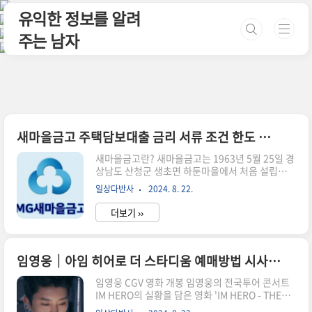
본문 바로가기
유익한 정보를 알려
주는 남자
새마을금고 주택담보대출 금리 서류 조건 한도 총정리
새마을금고란? 새마을금고는 1963년 5월 25일 경
상남도 산청군 생초면 하둔마을에서 처음 설립된
금융협동조합으로, 지역 공동체의 발전을 도모하
일상다반사
2024. 8. 22.
는 것을 목적으로 합니다. 은행의 업무를 하고 있어
은행으로 오해할 수 있으나 새마을금고는 비영리
더보기 ››
조직으로 은행법을 적용받지 않으며 금융위원회의
감독이 아닌 행정안전부의 감독을 받는다는 특징이
있다고 합니다. 새마을금고 주택담보대출 금리 새
마을금고 주택담보대출의 금리는 회원 신용등급,
임영웅│아임 히어로 더 스타디움 예매방법 시사회 무대인사 총정리
금고 거래 기여도 등에 따라 차등 적용되며, 아파트
임영웅 CGV 영화 개봉 임영웅의 전국투어 콘서트
의 경우 KB 시세 일반평균가 기준 지역별 LTV 비율
IM HERO의 실황을 담은 영화 'IM HERO - THE
이 적용됩니다. 또한 개인의 신용도, 물건의 현황에
STADIUM'은 오는 8월 28일 CGV에서 개봉될 예
따라 한도가 차감될 수 있습니다.2023년 11월 기