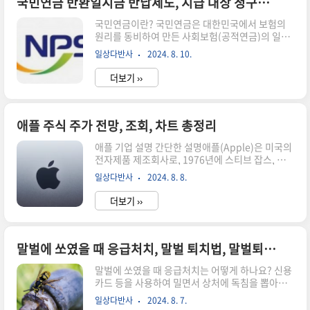
국민연금 반환일시금 반납제도, 지급 대상 청구서 조회 신청, 기초연금 중복수급 가능 여부 총정리
을 말하고 바로 납부하거나, 고속도로 휴게소의 무
국민연금이란? 국민연금은 대한민국에서 보험의
인 수납기, GS25/CU 편의점을 이용하여 납부할 수
원리를 동비하여 만든 사회보험(공적연금)의 일종
있습니다. 또한 카톡 고지서, 지로 용지가 도착하면
으로, 국민연금공단이 연금을 관리하고 있습니
가상 계좌로 납부하거나 한국도로 공사 콜센터
일상다반사
2024. 8. 10.
다. 가입자, 사용자 및 국가로부터 일정액의 보험료
155-2504에 전화하여 납부할 수 있습니다. 하이패
를 받고 노령연금, 유족연금, 장애연금 등을 지급함
스 미납요금 납부 및 조회하는 ..
더보기 ››
으로써 국가의 안정성을 보장하는 사회보장제도의
하나이며, 노령으로 인해 비경제활동인구가 되었
을 때, 연금을 지원하는 제도입니다. 국민연금 반환
일시금 반납제도가 무엇인가요?국민연금 반환일
애플 주식 주가 전망, 조회, 차트 총정리
시금 반납제도는 예전에 수령했던 반환일시금에 이
애플 기업 설명 간단한 설명애플(Apple)은 미국의
자를 더해 공단에 반납함으로써, 국민연금 가입 기
전자제품 제조회사로, 1976년에 스티브 잡스, 스
간을 복원해 연금 수령액을 늘릴 수 있는 제도입니
티브 워즈니악, 론 웨인에 의해 창업되었습니다. 맥
다. 반환일시금이란 국민연금 가입자가 연금 수급
일상다반사
2024. 8. 8.
북, 아이팟, 아이폰, 아이패드 등 전자제품을 생산
자격을 얻지 못했을 때, 납부한 보험료와 이자를 합
하는 세계적인 회사이며, 매출의 대부분은 아이폰
쳐 돌려주는 제도이며, 60세 도달, 사망, 국적 상..
더보기 ››
에서 나오고 있습니다. 아이폰은 애플의 대표적인
제품으로 스마트폰 시장에서 높은 점유율을 차지하
고 있습니다. 또한 서비스 부문에서도 꾸준한 성장
세를 보이며 아이클라우드, 애플뮤직 등의 서비스
말벌에 쏘였을 때 응급처치, 말벌 퇴치법, 말벌퇴치비용, 말벌퇴치제 총정리
를 제공하고 있습니다. 애플은 지속적인 연구개발
말벌에 쏘였을 때 응급처치는 어떻게 하나요? 신용
과 혁신적인 제품 출시를 통해 경쟁력을 유지하고
카드 등을 사용하여 밀면서 상처에 독침을 뽑아냅
있으며, 전 세계적으로 많은 고객층을 확보하고 있
니다.이후 벌에 쏘인 자리에 얼음찜질합니다.벌에
습니다. 자세한 설명애플은 스마트폰, 노트북, 태블
일상다반사
2024. 8. 7.
쏘인 사람이 쇼크에 빠졌을 때(알레르기 과민 반
릿, 웨어러블 및 액세서리를 설계하고, 제조부터 판