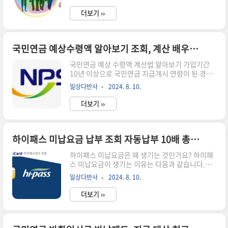
이 연간 상한액을 초과한 경우에 그 초과 금액에 대
~ 1.326%혼합금리고정기간(5년) : 연 3.223%(금
해 환급금을 지급받을 수 있는 금액을 말합니다. 국
융채5년)연 0.150% ~ 0.77..
더보기 ››
민건강보험 환급금의 종류로는 본인부담금 환급
금, 국민건강보험 보험료 환급금 등이 있습니다. 환
급금을 받기 위해서는 국민건강보험공단에서 직접
통지를 보내며, 통지를 받은 후에는 공단에서 제공
국민연금 예상수령액 알아보기 조회, 계산 배우자 수령액 납부액 조회 총정리
하는 조회/신청 서비스를 통해 간편하게 조회 및 신
국민연금 예상 수령액 계산법 알아보기 가입기간
청이 가능합니다. 국민건강보험 환급금 신청하기
10년 이상으로 국민연금 지급개시 연령이 된 경우 :
국민건강보험 환급금 조회 및 신청 방법은 무엇인
기본적인 만 60세 이상 등이 되면 받게 되는 국민연
가요? 1. 국민건강보험공단을 검색한 후, 홈페이지
일상다반사
2024. 8. 10.
금 수령액 계산 법입니다. 국민연금 예상 수령액 =
를 들어갑니다.2. 홈페이지 중간에 환급금 조회/신
기본연금액*가입기간별 지급률+부양가족연금액,
청을 눌러 들어갑니다.3. 로그인을 한 후, 신..
더보기 ››
가입기간별 지급률은 10년 기준 50%에서 가입기
간 10년을 초과하는 1년마다 5% 가산됩니다. 1년
미만이면 1개월마다 5/12%가 가산됩니다.노령연
금 지급 개시 연령 도달전 5년 이내 소득이 있는 근
하이패스 미납요금 납부 조회 자동납부 10배 총정리
로를 한 경우 : 조기 노령연금 국민연금 수령 나이
하이패스 미납요금은 왜 생기는 것인가요? 하이패
및 지급기간, 수령 시기 변경 방법 5단계입니다. 국
스 미납요금이 생기는 이유는 다음과 같습니다.하
민연금 예상 수령액 = 기본연금액 * (253/360) +
이패스 단말기의 전원이 꺼져 있는 상황(배터리방
부양가족연금국민연금공단에서는 국민연금 예상
일상다반사
2024. 8. 10.
전, 부품 결함 등의 원인으로 인한 경우)선불 하이
수령액 계산기를 제공 : 자신의 상황에 맞춘 보다 정
패스 카드의 잔액이 부족한 경우금속 성분이 포함
확한..
더보기 ››
된 진한 전면 틴팅으로 인해 하이패스 단말기와 톨
게이트 간의 통신이 원활하지 못한 경우하이패스
차로 진입을 하지 못한 경우하이패스 미납요금은
출구 영업소 수납 직원에게 입구 지점 및 출차 시간