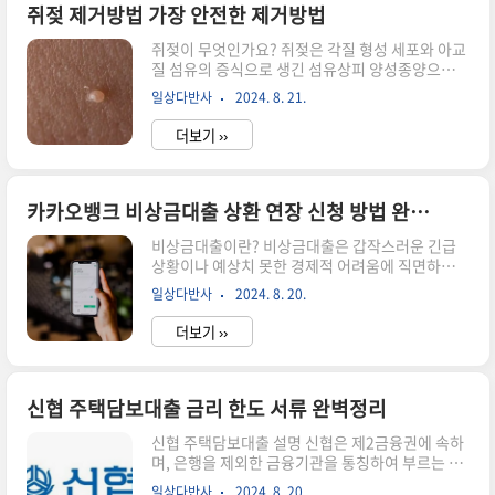
합니다. 이는 자금 조달에 유용하며 재무 상황을 개
쥐젖 제거방법 가장 안전한 제거방법
선하는데 도움을 줍니다. 그러나 대환대출을 이용
쥐젖이 무엇인가요? 쥐젖은 각질 형성 세포와 아교
하면 추가적인 이자 부담이 발생할 수 있으며, 신용
질 섬유의 증식으로 생긴 섬유상피 양성종양으로,
등급이 하락할 수 있습니다. 따라서 상환능력을 고
그 크기는 1밀리미터에서 수 센티미터까지 다양하
려하여 신중하게 대환대출을 결정해야 합니다. 소
일상다반사
2024. 8. 21.
며 말랑말랑한 폴립 모양입니다. 일반적으로 갈색,
상공인 대환대출 지원대상 확인서란? 소상공인 대
검은색 또는 흰색의 작은 혹처럼 보이는 것으로, 주
환대출 지원대상 확인서는 소상공인 대환대출..
더보기 ››
로 목, 겨드랑이, 가슴, 눈꺼풀, 배, 등, 팔, 다리 등
에 잘 발생하며 가려움증이나 통증 등의 증상을 유
발하지는 않지만 미용상 문제로 제거를 원하는 경
우가 많습니다. 쥐젖은 여러 개가 같이 생길 수 있지
카카오뱅크 비상금대출 상환 연장 신청 방법 완벽정리
만 감염에 의한 것은 아니며 다른 사람에게 옮기지
비상금대출이란? 비상금대출은 갑작스러운 긴급
않습니다. 물사마귀와는 겉보기에는 얼핏 비슷해
상황이나 예상치 못한 경제적 어려움에 직면하는
보일 수 있지만 물사마귀는 바이러스에 감염되어
등 비상시 급하게 필요한 자금을 확보할 수 있도록
생긴 것이므로 연성 섬유종과는 다릅니다. 대부분
일상다반사
2024. 8. 20.
도와주는 대출 상품입니다. 은행 영업점 방문 없이
불명이나, 당뇨병이나 임신과 연관되어 생길 수도
모바일 앱 등 비대면으로 신청할 수 있고, 실행까지
있고, 비만증이 있는 여..
더보기 ››
비교적 빠른 편에 속하기에 급한 상황에서 선택지
가 될 수 있다는 특징이 있습니다. 한도는 최소 50
만 원부터 최대 500만 원으로 은행 별로 차이가 있
습니다. 진짜 많이 대출해 주는 곳은 몇천만 원도 해
신협 주택담보대출 금리 한도 서류 완벽정리
줍니다. 카카오뱅크 비상금대출이란? 카카오뱅크
신협 주택담보대출 설명 신협은 제2금융권에 속하
비상금대출은 카카오뱅크에서 제공하는 대출 상품
며, 은행을 제외한 금융기관을 통칭하여 부르는 명
중 하나로, 모바일 앱을 통해서만 신청할 수 있습니
칭입니다. 신협은 상호금융 가운데서 ITV 영향을
다. 카카오뱅크 비상금대출 신청방법은 무엇일까
일상다반사
2024. 8. 20.