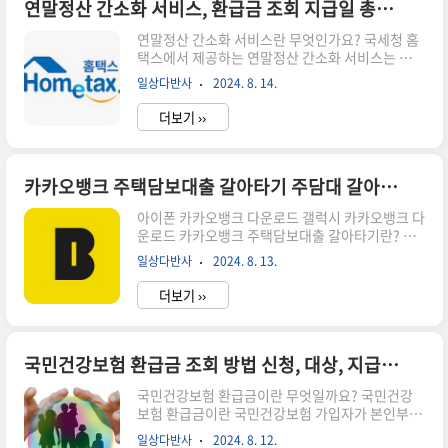
급 총 2가지 방법으로 발급이 가능합니다. 보건증
연말정산 간소화 서비스, 환급금 조회 지급일 총정리 (연말정산 개정세법 보는 법)
인터넷 발급 출력하는 방법 보건증 인터넷 발급 출
연말정산 간소화 서비스란 무엇인가요? 국세청 홈
력하는 방법은 다음과 같습니다.e보건소 공공보건
택스에서 제공하는 연말정산 간소화 서비스는 보다
포털에 접속하여 발급 온라인 민원서비스 > 증명
쉽고 간편하게 연말정산 조회를 할 수 있도록 도와
문서 발급 > 건강진단결과서(구 보건증) 클릭 > 동
일상다반사
2024. 8. 14.
주는 서비스입니다. 이를 통해 연말정산 시 필요한
의서에 동의 후 조회 및 발급이 가능합니다. 정부
서류들을 간편하게 준비할 수 있으며, 근로자가 올
24에 접속하여 발급 민원서비스 > ..
더보기 ››
해 납부한 근로소득세를 정산하는 데에 유용하게
활용됩니다. 개정세법 요약정보연말정산 환급금
조회하는 방법은 무엇인가요? 연말정산 세액공제
자료 조회는 홈택스 홈페이지 들어간 후, 장려금/연
카카오뱅크 주택담보대출 갈아타기 주담대 갈아타기 금리 완벽정리
말정산 전자기부금 > 연말정산 간소화 목록의 옆
아이폰 카카오뱅크 다운로드 갤럭시 카카오뱅크 다
항목들을 참고하시면됩니다.환급금 조회는 로그인
운로드 카카오뱅크 주택담보대출 갈아타기란? 카
한 후, 상단 우측의 my홈택스를 누르면 됩니다. 사
카오뱅크 주택담보대출 갈아타기 서비스는 현재 사
진과 같이 아래에 종합소득세 아래 환급금이 적혀
일상다반사
2024. 8. 13.
용 중인 주택담보대출을 보유한 고객이 보다 나은
있을 겁니다.연말정산 환급금을 조회하기 위해서
조건으로 카카오뱅크 주택담보대출로 갈아탈 수 있
는 어떤 정보들이 필요한가요? 연말정산 환급..
더보기 ››
는 서비스입니다. 고객은 카카오뱅크 앱에서 기존
에 보유한 대출 잔액, 금리와 함께 카카오뱅크의 대
출 갈아타기 조건을 비교할 수 있으며, 주택담보대
출을 갈아타는 고객들을 대상으로 금리 할인 혜택
국민건강보험 환급금 조회 방법 신청, 대상, 지급기한 완벽정리
도 제공한다고 합니다. 카카오뱅크 홈페이지 바로
국민건강보험 환급금이란 무엇일까요? 국민건강
가기카카오뱅크 주택담보대출 갈아타기 변동금리,
보험 환급금이란 국민건강보험 가입자가 본인부담
혼합금리는 얼마인가요? 종류기준금리가산금리변
금을 초과하여 납부한 경우, 또는 본인부담금 지출
동금리연 3.520%(신규COFIX6개월)연 0.417%
일상다반사
2024. 8. 12.