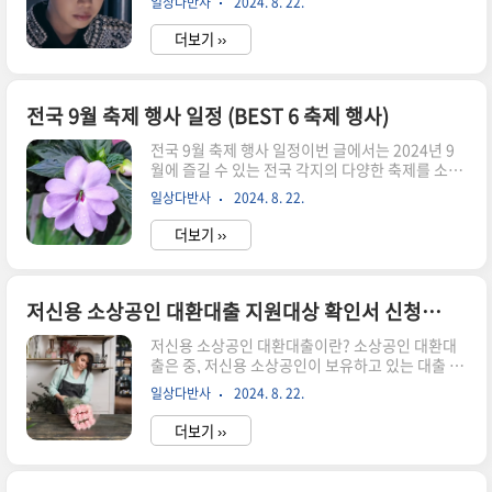
일상다반사
2024. 8. 22.
정입니다. 영화에서는 콘서트 현장의 뜨거운 열기
준 새마을금고아파트담보대출의 금리는 5.9%부
와 감동을 생생하게 느낄 수 있으며, 임영웅의 무대
터, 무설정론의 경우 금리는 7..
더보기 ››
위 모습과 함께 인터뷰 장면도 담겨있을 것으로 알
려져 팬들의 기대를 모으고 있습니다. 임영웅│아
임 히어로 더 스타디움은 2024년 5월, 서울월드컵
경기장에서 양일 10만 명의 관객을 동원하며 콘서
전국 9월 축제 행사 일정 (BEST 6 축제 행사)
트 안팎으로 폭발적인 화제를 일으켰던 임영웅의
전국 9월 축제 행사 일정이번 글에서는 2024년 9
콘서트를 극장에서 다시 만날 수 있는 작품입니다.
월에 즐길 수 있는 전국 각지의 다양한 축제를 소개
무대 위 압도적인 가창력과 다채로운 퍼포먼스, 새
하고, 기간, 시간, 장소, 요금, 등의 내용을 다뤄보도
로운 도전을 마다하지 않는 무대 뒤의 열정적인 모
일상다반사
2024. 8. 22.
록 하겠습니다. 율봄식물원 봉선화 시즌 봉선화 꽃
습과 영웅시대를 향한 진솔한 마음, 그리고 최고의
피는 여름~ 가을 율봄식물원 야외 정원 곳곳 봉선
공연을 위..
더보기 ››
화와 서양 봉선화가 분홍의 고운 빛을 물들이고 있
습니다. 봉선화는 여름에서 가을까지 오랜 기간 아
름다운 꽃을 피워냅니다. 율봄의 야외 정원에서 은
은하게 피어나는 봉선화 매력을 느껴볼 수 있습니
저신용 소상공인 대환대출 지원대상 확인서 신청방법 총정리
다.기간 : 2024.08.03 ~ 2024.09.08장소 : 율봄식
저신용 소상공인 대환대출이란? 소상공인 대환대
물원 농산물 체험장요금 : 1인 5000원(소인, 대인
출은 중, 저신용 소상공인이 보유하고 있는 대출 중
공통) / 체험비 별도 발생할 수 있습니다.주최처 :
성실 상환 중이면서 은행권이나 비은행권의 고금리
율봄 식물원(율봄농업예술원)휴애리 유럽 수국축
일상다반사
2024. 8. 22.
대출을 보유하고 있거나 또는 만기 연장 애로가 있
제 제주도 서귀포시 남원읍 신례동로에 위치한..
는 은행권 대출을 보유하고 있는 자를 대상으로 하
더보기 ››
는 대출 상품입니다. 이자부담 감소와 상환기간 연
장으로 인해 현금흐름을 안정화시켜주며, 추가자
금을 필요로 할 때 대출금액을 증액하는 것도 가능